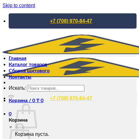
Skip to content
+7 (708) 970-84-47
Главная
Каталог товаров
Сборка щитового
Контакты
Искать:
+7 (708) 970-84-47
Корзина /
0
₸
0
0
Корзина
Корзина пуста.